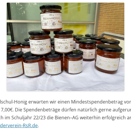
ENERGIEMANAGER
FISCHERTECHNIK-AG
BIENEN-AG
MUSICAL ARTS PROJECT
(„LOCKED UP“)
PIZZAOFEN
alschul-Honig erwarten wir einen Mindestspendenbetrag von
7,00€. Die Spendenbeträge dürfen natürlich gerne aufgeru
ch im Schuljahr 22/23 die Bienen–AG weiterhin erfolgreich a
derverein-RsR.de
.