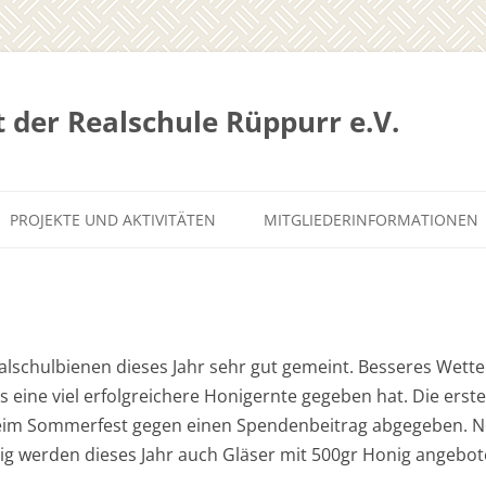
 der Realschule Rüppurr e.V.
Zum
Inhalt
PROJEKTE UND AKTIVITÄTEN
MITGLIEDERINFORMATIONEN
springen
VERANSTALTUNGEN
MITGLIEDERVERSAMMLUNG
MÖBLIERUNG AULA
AUFNAHMEANTRAG
GIRLS ARTS PROJECT
alschulbienen dieses Jahr sehr gut gemeint. Besseres Wett
s eine viel erfolgreichere Honigernte gegeben hat. Die erst
OBERWALDLAUF
beim Sommerfest gegen einen Spendenbeitrag abgegeben. N
THEATER-AG
g werden dieses Jahr auch Gläser mit 500gr Honig angebot