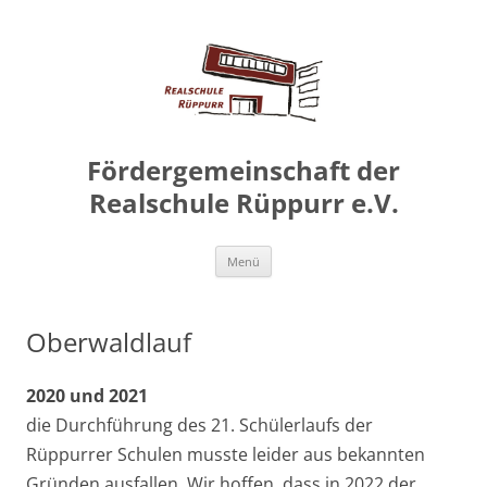
Zum
Inhalt
springen
Fördergemeinschaft der
Realschule Rüppurr e.V.
Zum
Menü
Inhalt
springen
Oberwaldlauf
2020
und 2021
die Durchführung des 21. Schülerlaufs der
Rüppurrer Schulen musste leider aus bekannten
Gründen ausfallen. Wir hoffen, dass in 2022 der