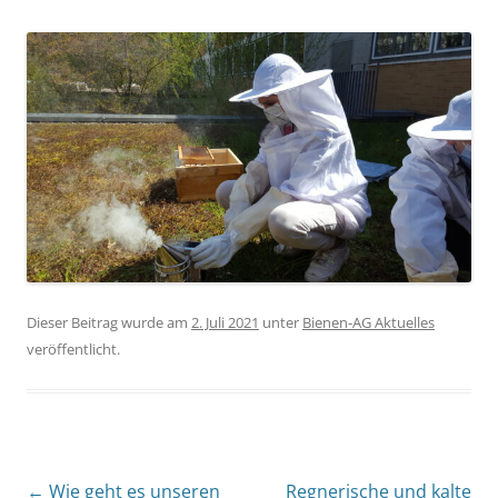
Dieser Beitrag wurde am
2. Juli 2021
unter
Bienen-AG Aktuelles
veröffentlicht.
Beitragsnavigation
←
Wie geht es unseren
Regnerische und kalte